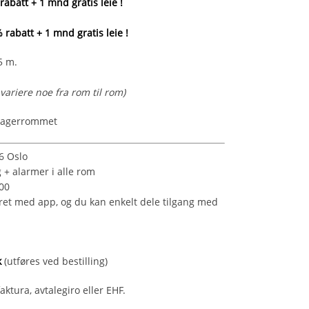
rabatt
+ 1 mnd gratis leie
!
 rabatt
+ 1 mnd gratis leie
!
5 m.
variere noe fra rom til rom)
l lagerrommet
6 Oslo
+ alarmer i alle rom
00
geret med app, og du kan enkelt dele tilgang med
k
(utføres ved bestilling)
aktura, avtalegiro eller EHF.