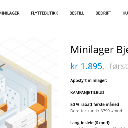
MINILAGER
FLYTTEBUTIKK
BESTILL
BEDRIFT
KU
Minilager B
kr
1.895
,- før
Appstyrt minilager:
KAMPANJETILBUD
50 % rabatt første måned
Deretter kun kr 3790,-/mnd
Langtidsleie (6 mnd):