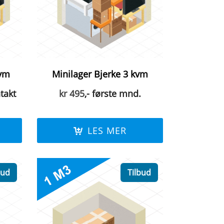
kvm
Minilager Bjerke 3 kvm
takt
kr
495
,- første mnd.
LES MER
bud
Tilbud