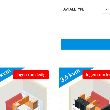
AVTALETYPE
Ingen rom ledig
Ingen rom le