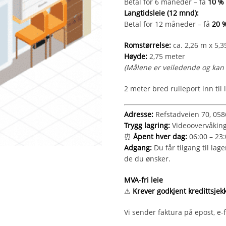
Betal for 6 måneder – få
10 % 
Langtidsleie (12 mnd):
Betal for 12 måneder – få
20 %
Romstørrelse:
ca. 2,26 m x 5,3
Høyde:
2,75 meter
(Målene er veiledende og kan 
2 meter bred rulleport inn ti
Adresse:
Refstadveien 70, 058
Trygg lagring:
Videoovervåking 
⏰
Åpent hver dag:
06:00 – 23:
Adgang:
Du får tilgang til la
de du ønsker.
MVA-fri leie
⚠
Krever godkjent kredittsjek
Vi sender faktura på epost, e-f