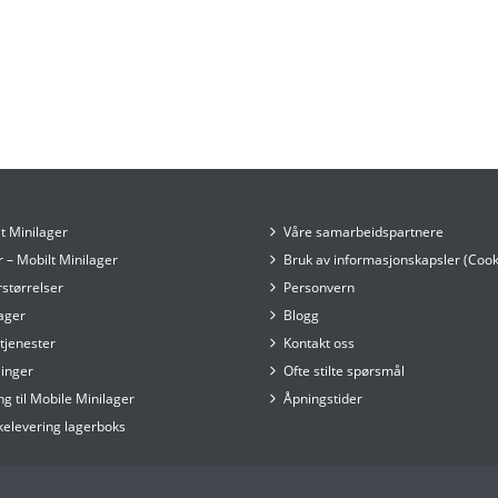
t Minilager
Våre samarbeidspartnere
r – Mobilt Minilager
Bruk av informasjonskapsler (Cook
størrelser
Personvern
ager
Blogg
etjenester
Kontakt oss
inger
Ofte stilte spørsmål
ng til Mobile Minilager
Åpningstider
kelevering lagerboks