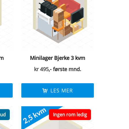
vm
Minilager Bjerke 3 kvm
kr
495
,- første mnd.
LES MER
bud
Ingen rom ledig