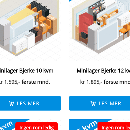
nilager Bjerke 10 kvm
Minilager Bjerke 12 
kr
1.595
,- første mnd.
kr
1.895
,- første mnd
LES MER
LES MER
Ingen rom ledig
Ingen rom le