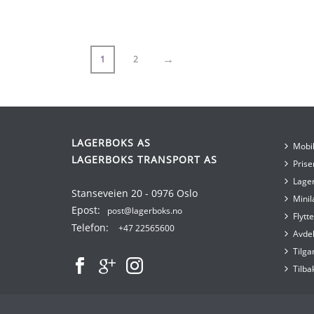
→
1
2
LAGERBOKS AS
Mobil
LAGERBOKS TRANSPORT AS
Prise
Lager
Stanseveien 20 - 0976 Oslo
Minil
Epost:
post@lagerboks.no
Flytt
Telefon:
+47 22565600
Avdel
Tilga
Tilba