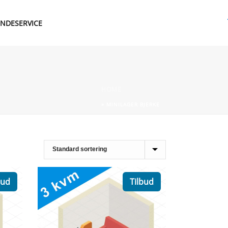
NDESERVICE
HOME
»
MINILAGER BJERKE
bud
Tilbud