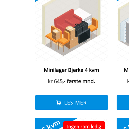
Minilager Bjerke 4 kvm
Mi
kr
645
,- første mnd.
LES MER
Ingen rom ledig