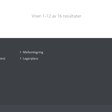
Viser 1–12 av 16 resultater
Mellomlagring
ies)
Lagerplass