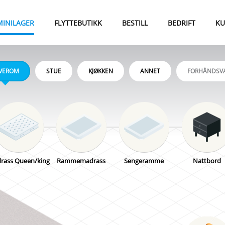
MINILAGER
FLYTTEBUTIKK
BESTILL
BEDRIFT
KU
VEROM
STUE
KJØKKEN
ANNET
FORHÅNDSV
2
3
4
M
SOVEROM
SOVEROM
SOVEROM
rass Queen/king
iten flytteeske
Vaskemaskin
Sofabord
Dining table (4+6)
Rammemadrass
Stor Flytteeske
Tørketrommel
Oppvaskmaskin
Stort spisebord
Sengeramme
Grill
Metal Shelving 
Microbølgov
Spisestuesto
Nattbord