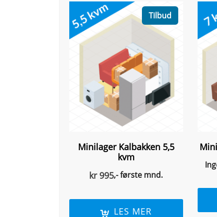
Tilbud
Minilager Kalbakken 5,5
Min
kvm
Ing
kr
995
,- første mnd.
LES MER