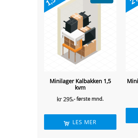
Minilager Kalbakken 1,5
Min
kvm
kr
295
,- første mnd.
LES MER