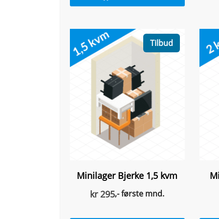
Tilbud
Minilager Bjerke 1,5 kvm
Mi
kr
295
,- første mnd.