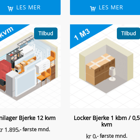
LES MER
LES MER
Tilbud
Tilbud
nilager Bjerke 12 kvm
Locker Bjerke 1 kbm / 0,5
kvm
kr
1.895
,- første mnd.
kr
0
,- første mnd.