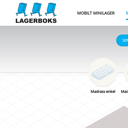
MOBILT MINILAGER
SO
1
SOVERO
Madrass enkel
Kjøleskap
Sidebord
Mad
L