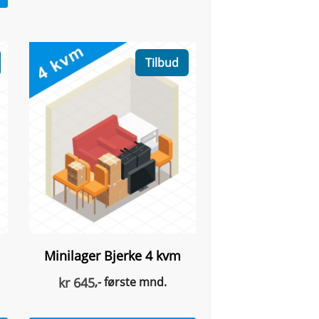
Tilbud
Minilager Bjerke 4 kvm
kr
645
,- første mnd.