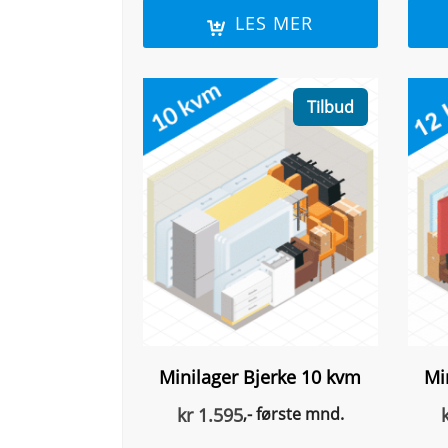
LES MER
Tilbud
Minilager Bjerke 10 kvm
Mi
kr
1.595
,- første mnd.