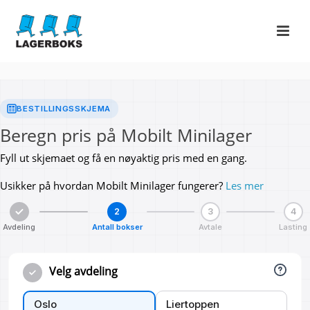
BESTILLINGSSKJEMA
Beregn pris på Mobilt Minilager
Fyll ut skjemaet og få en nøyaktig pris med en gang.
Usikker på hvordan Mobilt Minilager fungerer?
Les mer
2
3
4
Avdeling
Antall bokser
Avtale
Lasting
Velg avdeling
Liertoppen
Oslo