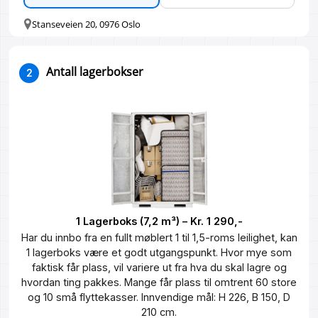
Stanseveien 20, 0976 Oslo
Antall lagerbokser
2
1 Lagerboks (7,2 m³) – Kr. 1 290,-
Har du innbo fra en fullt møblert 1 til 1,5-roms leilighet, kan
1 lagerboks være et godt utgangspunkt. Hvor mye som
faktisk får plass, vil variere ut fra hva du skal lagre og
hvordan ting pakkes. Mange får plass til omtrent 60 store
og 10 små flyttekasser. Innvendige mål: H 226, B 150, D
210 cm.