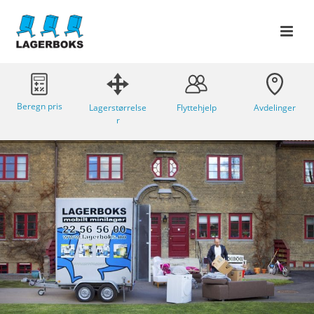
Beregn pris
Lagerstørrelse
Flyttehjelp
Avdelinger
r