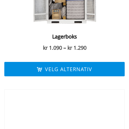
Lagerboks
Prisområde:
kr
1.090
–
kr
1.290
kr 1.090
til
kr 1.290
VELG ALTERNATIV