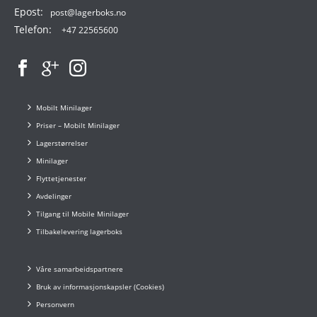
Epost:
post@lagerboks.no
Telefon:
+47 22565600
Mobilt Minilager
Priser – Mobilt Minilager
Lagerstørrelser
Minilager
Flyttetjenester
Avdelinger
Tilgang til Mobile Minilager
Tilbakelevering lagerboks
Våre samarbeidspartnere
Bruk av informasjonskapsler (Cookies)
Personvern