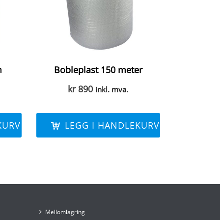
m
Bobleplast 150 meter
kr
890
inkl. mva.
KURV
LEGG I HANDLEKURV
Mellomlagring