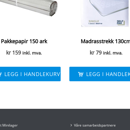
Pakkepapir 150 ark
Madrasstrekk 130c
kr
159
kr
79
inkl. mva.
inkl. mva.
LEGG I HANDLEKURV
LEGG I HANDLE
t Minilager
Våre samarbeidspartnere