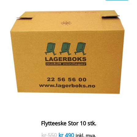
Flytteeske Stor 10 stk.
Opprinnelig
Nåværende
kr
550
kr
490
inkl. mva.