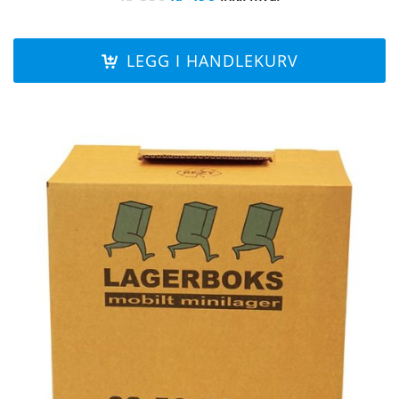
pris
pris
var:
er:
kr 550.
kr 490.
LEGG I HANDLEKURV